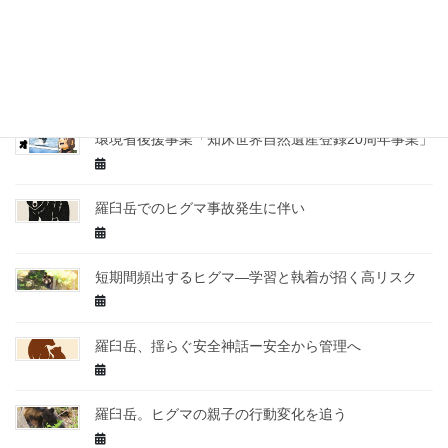
ノノオト企画展 in 千歳水族館
DNA鑑定の結果。完全なる安心を迎える日は・・・。
環境省後援事業「知床世界自然遺産登録20周年事業」
羅臼岳でのヒグマ事故発生に伴い
短期間頻出するヒグマ—学習と執着が招く高リスク
羅臼岳、揺らぐ安全神話ー安全から管理へ
羅臼岳。ヒグマの親子の行動変化を追う