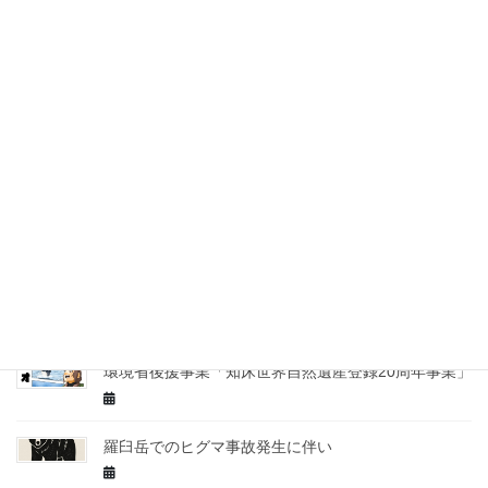
音によるヒグマの忌避効果は？農地にやって来るヒグ
マでの実例から見てみる
札幌市西区でヒグマによる人身事故。近くには、サク
ラマス遡上する河川あり
ノノオト企画展 in 千歳水族館
DNA鑑定の結果。完全なる安心を迎える日は・・・。
環境省後援事業「知床世界自然遺産登録20周年事業」
羅臼岳でのヒグマ事故発生に伴い