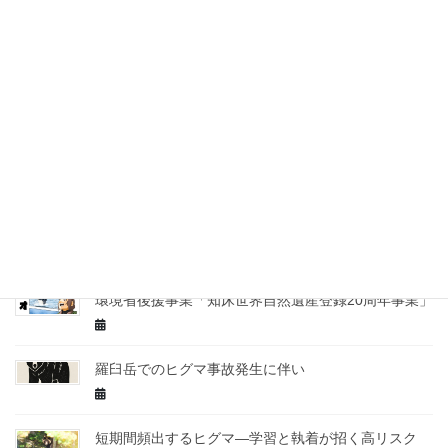
マでの実例から見てみる
札幌市西区でヒグマによる人身事故。近くには、サク
ラマス遡上する河川あり
ノノオト企画展 in 千歳水族館
DNA鑑定の結果。完全なる安心を迎える日は・・・。
環境省後援事業「知床世界自然遺産登録20周年事業」
羅臼岳でのヒグマ事故発生に伴い
短期間頻出するヒグマ—学習と執着が招く高リスク