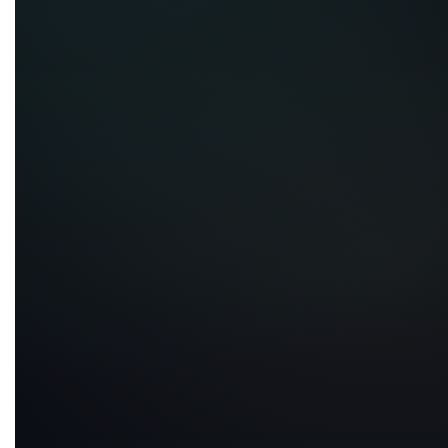
まだ空です
SAVEで旅の候補を貯める
海から眺める夜景が、とびきり美しい都市。

港の光を背に、フェリーで近場の島へふらりとアクセスする
——そんな“余白のある移動”が似合います。

都市の輪郭はシャープなのに、海がすぐそばにある。そのバ
ランス感が、オークランドの品の良さ。
Map
SNS
Share
LATITUDE
LONGITUDE
-36.84917
174.76528