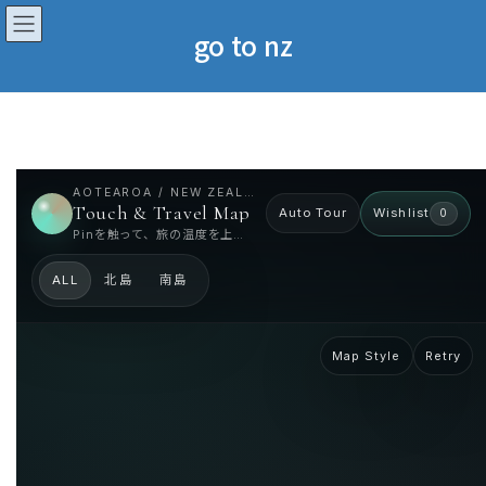
コ
ナ
ン
ビ
go to nz
テ
ゲ
ン
ー
ツ
シ
へ
ョ
ス
ン
キ
に
Contents
ッ
移
AOTEAROA / NEW ZEALAND
NORTH ISLAND
Touch & Travel Map
プ
動
Auto Tour
Wishlist
0
Close
オークランド
Pinを触って、旅の温度を上げる。
ALL
北島
南島
+
Map Style
Retry
−
Auckland / Photo
Auckland
01/03