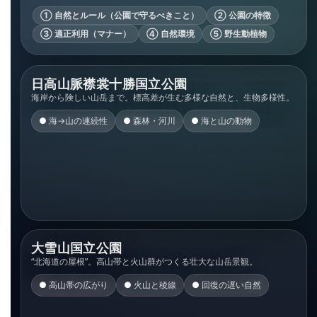
① 自然とルール（公園で守るべきこと）
② 公園の特徴
③ 適正利用（マナー）
④ 自然環境
⑤ 野生動植物
日高山脈襟裳十勝国立公園
海岸から険しい山岳まで。標高差が生む多様な自然と、生物多様性。
●
海→山の連続性
●
森林・河川
●
海と山の動物
大雪山国立公園
“北海道の屋根”。高山帯と火山群がつくる壮大な山岳景観。
●
高山帯の広がり
●
火山と稜線
●
回復の遅い自然