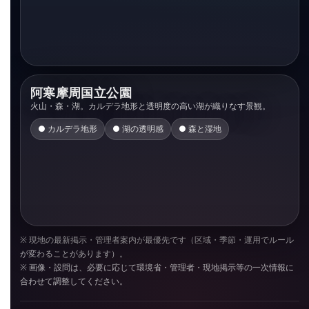
阿寒摩周国立公園
火山・森・湖。カルデラ地形と透明度の高い湖が織りなす景観。
●
カルデラ地形
●
湖の透明感
●
森と湿地
※ 現地の最新掲示・管理者案内が最優先です（区域・季節・運用でルール
が変わることがあります）。
氏名
※ 画像・設問は、必要に応じて環境省・管理者・現地掲示等の一次情報に
合わせて調整してください。