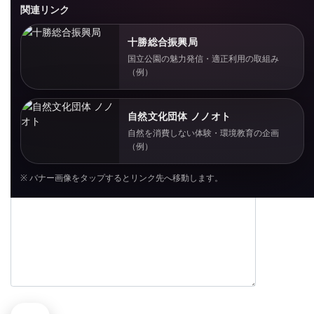
メールアドレス
関連リンク
十勝総合振興局
国立公園の魅力発信・適正利用の取組み
題名
（例）
自然文化団体 ノノオト
メッセージ本文 (任意)
自然を消費しない体験・環境教育の企画
（例）
※ バナー画像をタップするとリンク先へ移動します。