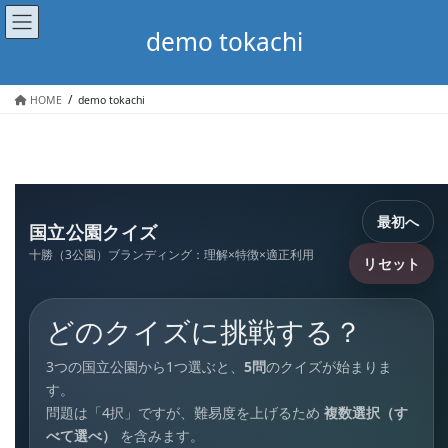
コ
ナ
ン
ビ
demo tokachi
テ
ゲ
ン
ー
ツ
シ
HOME
demo tokachi
へ
ョ
ス
ン
キ
に
ッ
移
Contents
プ
動
最初へ
国立公園クイズ
十勝（3公園）ブランディング：理解×特徴×適正利用
リセット
どのクイズに挑戦する？
3つの国立公園から1つ選ぶと、
5問
のクイズが始まりま
す。
問題は「4択」ですが、難易度を上げるため
複数選択（す
べて選べ）
を含みます。