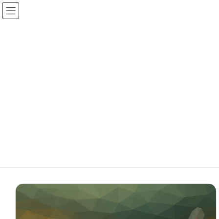
コ
ナ
北海道のちっちゃな大自然
ン
ビ
テ
ゲ
ン
ー
demo chitose stamp
ツ
シ
へ
ョ
ス
ン
HOME
demo chitose stamp
キ
に
ッ
移
プ
動
ハロウィーンイベントをイメージした
デジタルスタンプラリー×クイズのwebサービスです。
クイズとヒントを施設内に散りばめて、
クイズの在処と回答を各自のデバイスで行うというもの。
Contents