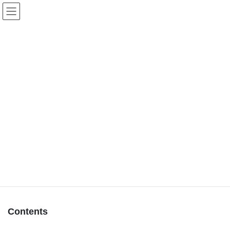
コ
ナ
北海道のちっちゃな大自然
ン
ビ
テ
ゲ
ン
ー
保護中: サケの一生を覗く〜公開準
ツ
シ
備中〜
へ
ョ
ス
ン
キ
に
HOME
保護中: サケの一生を覗く〜公開準備中〜
ッ
移
プ
動
このコンテンツはパスワードで保護されています。閲覧するには
以下にパスワードを入力してください。
パスワード:
Contents