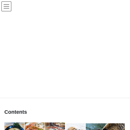
コ
ナ
北海道のちっちゃな大自然
ン
ビ
テ
ゲ
ン
ー
保護中: 航跡ログ・蓄積リスト
ツ
シ
へ
ョ
ス
ン
HOME
保護中: 航跡ログ・蓄積リスト
キ
に
ッ
移
プ
動
このコンテンツはパスワードで保護されています。閲覧するには
以下にパスワードを入力してください。
パスワード:
Contents